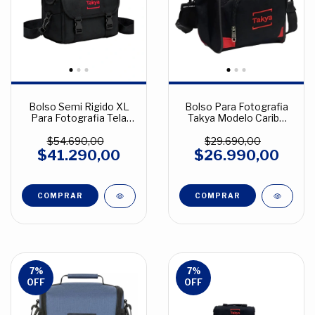
Bolso Semi Rigido XL
Bolso Para Fotografia
Para Fotografia Tela
Takya Modelo Caribe
Cordura Varios Colores
Grande Tela Cordura
Color Negro
$54.690,00
$29.690,00
$41.290,00
$26.990,00
COMPRAR
7
%
7
%
OFF
OFF