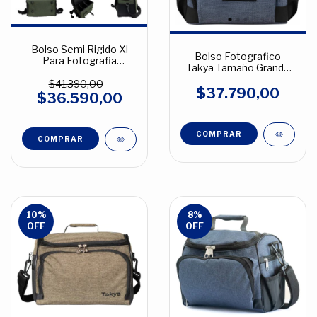
Bolso Semi Rigido Xl
Bolso Fotografico
Para Fotografia
Takya Tamaño Grande
Premium Melange
Modelo Caribe Tela
$41.390,00
Melange
$37.790,00
$36.590,00
COMPRAR
COMPRAR
10
%
8
%
OFF
OFF