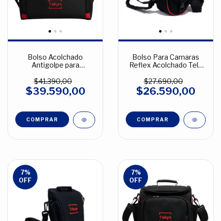
Bolso Acolchado
Bolso Para Camaras
Antigolpe para
Reflex Acolchado Tela
Fotografía Takya Caribe
Cordura Negro
4 Cordura Negro
$41.390,00
$27.690,00
$39.590,00
$26.590,00
7
%
7
%
OFF
OFF