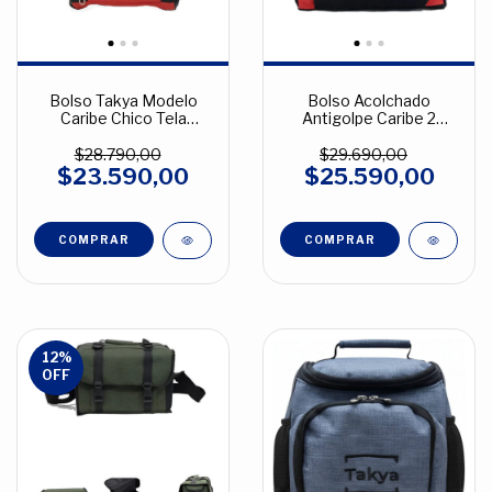
Bolso Takya Modelo
Bolso Acolchado
Caribe Chico Tela
Antigolpe Caribe 2
Cordura Con Acolchado
Takya Camara Reflex
Antigolpe
Dslr Negro
$28.790,00
$29.690,00
$23.590,00
$25.590,00
COMPRAR
12
%
OFF