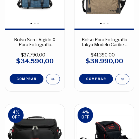
Bolso Semi Rigido X
Bolso Para Fotografia
Para Fotografia
Takya Modelo Caribe 3
Premium Melange
Tela Melange
$37.790,00
$41.390,00
$34.590,00
$38.990,00
COMPRAR
COMPRAR
4
%
4
%
OFF
OFF