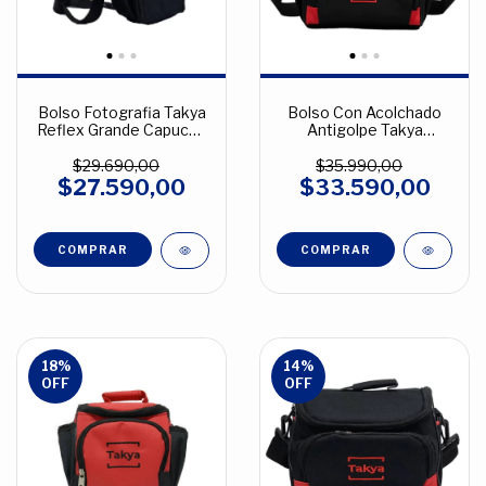
Bolso Fotografia Takya
Bolso Con Acolchado
Reflex Grande Capucha
Antigolpe Takya
Cordura Dslr Negro
Modelo Caribe 3 Tela
Cordura Negro
$29.690,00
$35.990,00
$27.590,00
$33.590,00
18
%
14
%
OFF
OFF