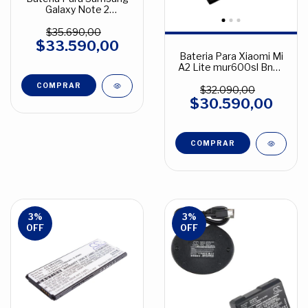
Galaxy Note 2
SMN710XL
$35.690,00
$33.590,00
Bateria Para Xiaomi Mi
A2 Lite mur600sl Bn47
3900mah
$32.090,00
$30.590,00
3
%
3
%
OFF
OFF