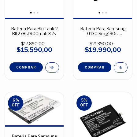
Bateria Para Blu Tank 2
Bateria Para Samsung
Blt278sl 900mah 3.7v
G130 Smg130sl
1300mah 3.7v
$17.890,00
$21.390,00
$15.590,00
$19.990,00
6
%
5
%
OFF
OFF
Bateria Para Samsung