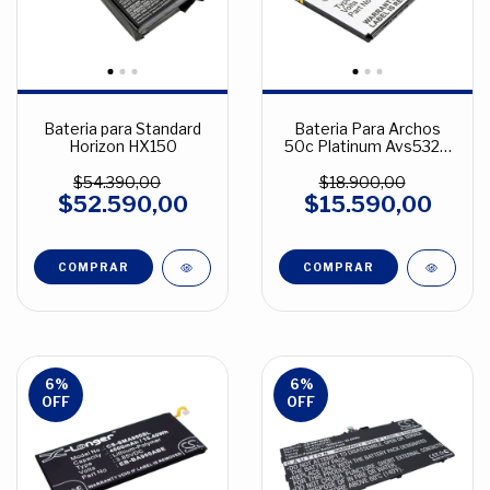
Bateria para Standard
Bateria Para Archos
Horizon HX150
50c Platinum Avs532sl
2200mah 3.7v
$54.390,00
$18.900,00
$52.590,00
$15.590,00
6
%
6
%
OFF
OFF