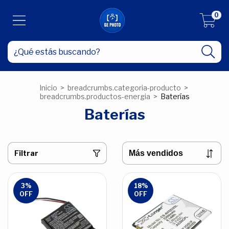
0
Inicio
>
breadcrumbs.categoria-producto
>
breadcrumbs.productos-energia
>
Baterías
Baterías
Filtrar
3
%
18
%
OFF
OFF