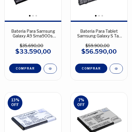
Bateria Para Samsung
Bateria Para Tablet
Galaxy A9 Sma900sl
Samsung Galaxy S Tab
Ebba900abe
10.5 SMT805SL
$35.690,00
$59.900,00
$33.590,00
$56.590,00
13
%
7
%
OFF
OFF