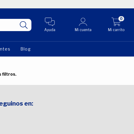
0
Ayuda
Mi cuenta
Mi carrito
entes
Blog
filtros.
Seguinos en: