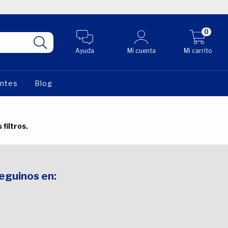
0
Ayuda
Mi cuenta
Mi carrito
entes
Blog
filtros.
Seguinos en: