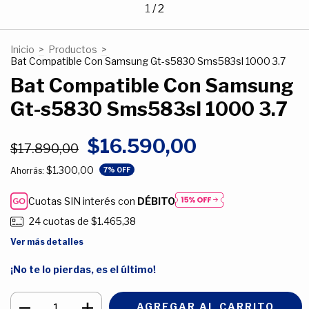
1
/
2
Inicio
>
Productos
>
Bat Compatible Con Samsung Gt-s5830 Sms583sl 1000 3.7
Bat Compatible Con Samsung
Gt-s5830 Sms583sl 1000 3.7
$16.590,00
$17.890,00
$1.300,00
Ahorrás:
7
% OFF
Cuotas SIN interés con
DÉBITO
24
cuotas de
$1.465,38
Ver más detalles
¡No te lo pierdas, es el último!