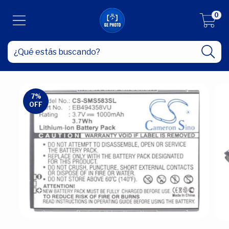
0
7
%
OFF