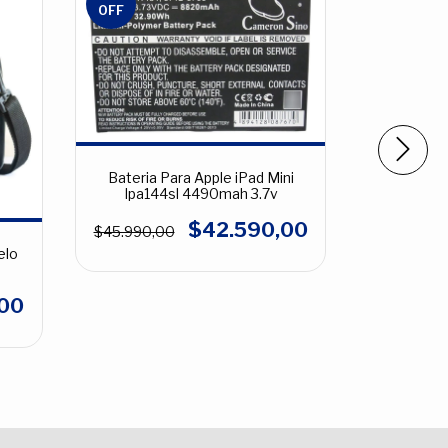
OFF
OFF
Bateria Para Apple iPad Mini
Ipa144sl 4490mah 3.7v
Funda 
Pulgadas 
$42.590,00
$45.990,00
$13.454,
elo
00