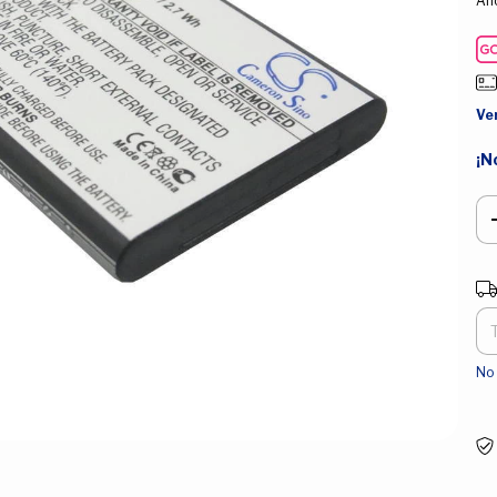
Aho
Ve
¡N
Ent
No 