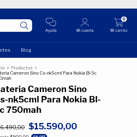
0
Ayuda
Mi cuenta
Mi carrito
entes
Blog
cio
>
Productos
>
teria Cameron Sino Cs-nk5cml Para Nokia Bl-5c
0mah
ateria Cameron Sino
s-nk5cml Para Nokia Bl-
c 750mah
$15.590,00
16.490,00
$900,00
5
% OFF