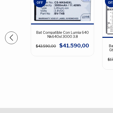
OFF
OF
Bat Compatible Con Lumia 640
Nk640xl 3000 3.8
$41.590,00
Ba
$43.590,00
Gt
$1
fia Modelo
elange
990,00