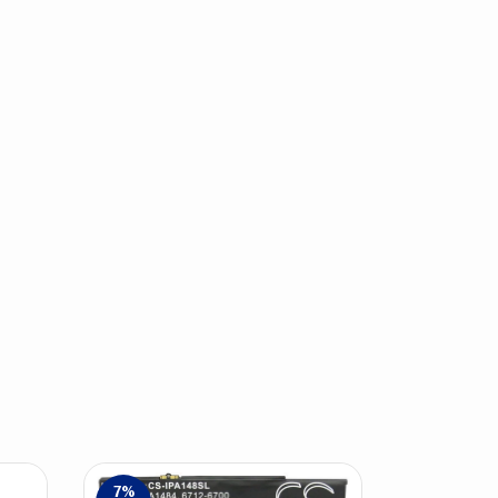
7
%
3
%