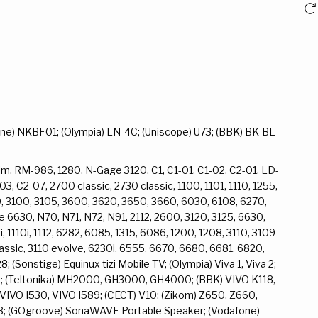
ne) NKBF01; (Olympia) LN-4C; (Uniscope) U73; (BBK) BK-BL-
im, RM-986, 1280, N-Gage 3120, C1, C1-01, C1-02, C2-01, LD-
3, C2-07, 2700 classic, 2730 classic, 1100, 1101, 1110, 1255,
0, 3100, 3105, 3600, 3620, 3650, 3660, 6030, 6108, 6270,
6630, N70, N71, N72, N91, 2112, 2600, 3120, 3125, 6630,
, 1110i, 1112, 6282, 6085, 1315, 6086, 1200, 1208, 3110, 3109
lassic, 3110 evolve, 6230i, 6555, 6670, 6680, 6681, 6820,
 (Sonstige) Equinux tizi Mobile TV; (Olympia) Viva 1, Viva 2;
20; (Teltonika) MH2000, GH3000, GH4000; (BBK) VIVO K118,
VIVO I530, VIVO I589; (CECT) V10; (Zikom) Z650, Z660,
3B; (GOgroove) SonaWAVE Portable Speaker; (Vodafone)