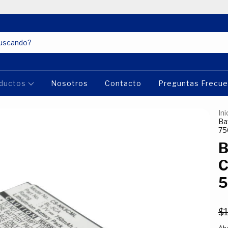
ductos
Nosotros
Contacto
Preguntas Frecu
Ini
Ba
75
B
C
5
$