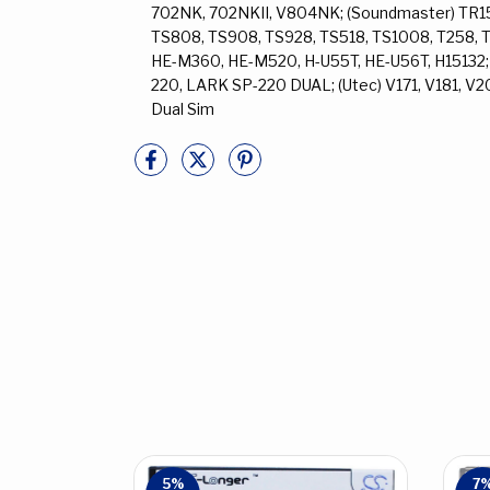
702NK, 702NKII, V804NK; (Soundmaster) TR150
TS808, TS908, TS928, TS518, TS1008, T258, T
HE-M360, HE-M520, H-U55T, HE-U56T, H15132;
220, LARK SP-220 DUAL; (Utec) V171, V181, V
Dual Sim
5
%
7