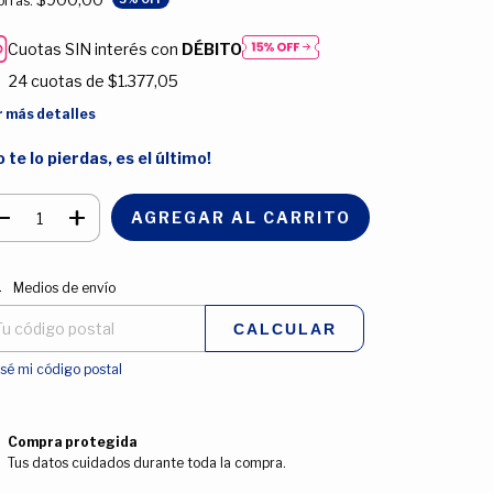
rrás:
Cuotas SIN interés con
DÉBITO
24
cuotas de
$1.377,05
r más detalles
o te lo pierdas, es el último!
regas para el CP:
CAMBIAR CP
Medios de envío
CALCULAR
sé mi código postal
Compra protegida
Tus datos cuidados durante toda la compra.