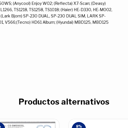
WS; (Anycool) Enjoy W02; (Reflecta) X7-Scan; (Deasy)
L1266, TS1218, TS1258, TS1018; (Haier) HE-D330, HE-M002,
 (Lark Bjorn) SP-230 DUAL, SP-230 DUAL SIM, LARK SP-
201, V566;(Tecno) HD61 Album; (Hyundai) MBD125, MBD125
Productos alternativos
%
8
%