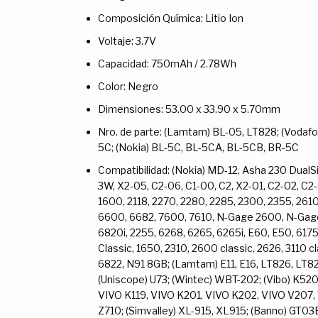
Composición Química: Litio Ion
Voltaje: 3.7V
Capacidad: 750mAh / 2.78Wh
Color: Negro
Dimensiones: 53.00 x 33.90 x 5.70mm
Nro. de parte: (Lamtam) BL-05, LT828; (Vodafo
5C; (Nokia) BL-5C, BL-5CA, BL-5CB, BR-5C
Compatibilidad: (Nokia) MD-12, Asha 230 DualS
3W, X2-05, C2-06, C1-00, C2, X2-01, C2-02, C2-0
1600, 2118, 2270, 2280, 2285, 2300, 2355, 261
6600, 6682, 7600, 7610, N-Gage 2600, N-Gage 
6820i, 2255, 6268, 6265, 6265i, E60, E50, 6175i
Classic, 1650, 2310, 2600 classic, 2626, 3110 c
6822, N91 8GB; (Lamtam) E11, E16, LT826, LT828;
(Uniscope) U73; (Wintec) WBT-202; (Vibo) K5
VIVO K119, VIVO K201, VIVO K202, VIVO V207, 
Z710; (Simvalley) XL-915, XL915; (Banno) GT0