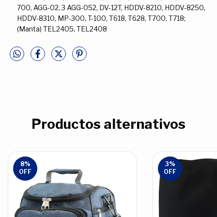
700, AGG-02, 3 AGG-052, DV-12T, HDDV-8210, HDDV-8250,
HDDV-8310, MP-300, T-100, T618, T628, T700, T718;
(Manta) TEL2405, TEL2408
Productos alternativos
8
%
3
%
OFF
OFF