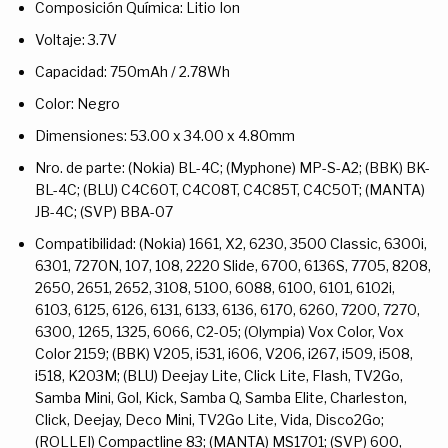
Composición Química: Litio Ion
Voltaje: 3.7V
Capacidad: 750mAh / 2.78Wh
Color: Negro
Dimensiones: 53.00 x 34.00 x 4.80mm
Nro. de parte: (Nokia) BL-4C; (Myphone) MP-S-A2; (BBK) BK-
BL-4C; (BLU) C4C60T, C4C08T, C4C85T, C4C50T; (MANTA)
JB-4C; (SVP) BBA-07
Compatibilidad: (Nokia) 1661, X2, 6230, 3500 Classic, 6300i,
6301, 7270N, 107, 108, 2220 Slide, 6700, 6136S, 7705, 8208,
2650, 2651, 2652, 3108, 5100, 6088, 6100, 6101, 6102i,
6103, 6125, 6126, 6131, 6133, 6136, 6170, 6260, 7200, 7270,
6300, 1265, 1325, 6066, C2-05; (Olympia) Vox Color, Vox
Color 2159; (BBK) V205, i531, i606, V206, i267, i509, i508,
i518, K203M; (BLU) Deejay Lite, Click Lite, Flash, TV2Go,
Samba Mini, Gol, Kick, Samba Q, Samba Elite, Charleston,
Click, Deejay, Deco Mini, TV2Go Lite, Vida, Disco2Go;
(ROLLEI) Compactline 83; (MANTA) MS1701; (SVP) 600,