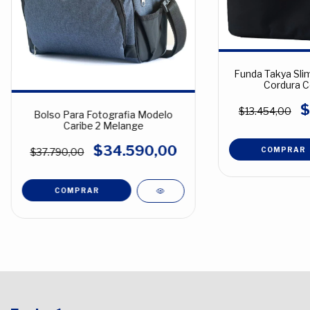
Funda Takya Slim
Cordura Co
$
$13.454,00
Bolso Para Fotografia Modelo
Caribe 2 Melange
$34.590,00
COMPRAR
$37.790,00
COMPRAR