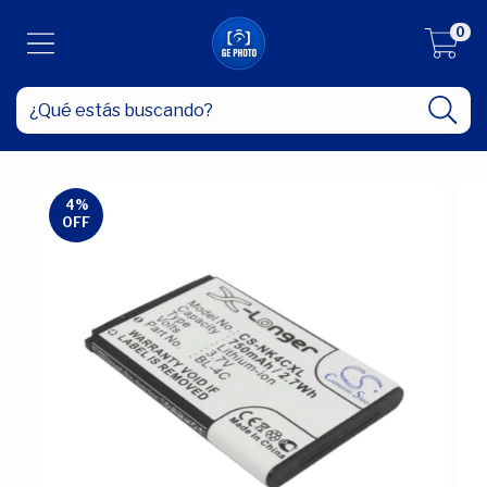
0
4
%
OFF