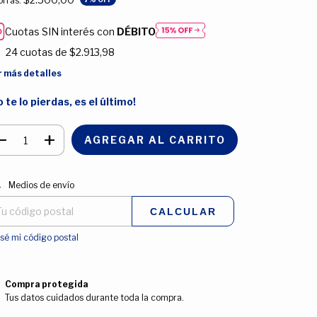
rrás:
Cuotas SIN interés con
DÉBITO
24
cuotas de
$2.913,98
r más detalles
o te lo pierdas, es el último!
regas para el CP:
CAMBIAR CP
Medios de envío
CALCULAR
sé mi código postal
Compra protegida
Tus datos cuidados durante toda la compra.