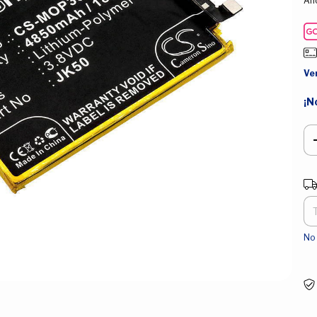
Aho
Ve
¡N
Ent
No 