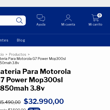
0
Ayuda
Mi cuenta
Mi carrito
entes
Blog
cio
>
Productos
>
teria Para Motorola G7 Power Mop300sl
50mah 3.8v
ateria Para Motorola
7 Power Mop300sl
850mah 3.8v
$32.990,00
35.490,00
$2.500,00
7
% OFF