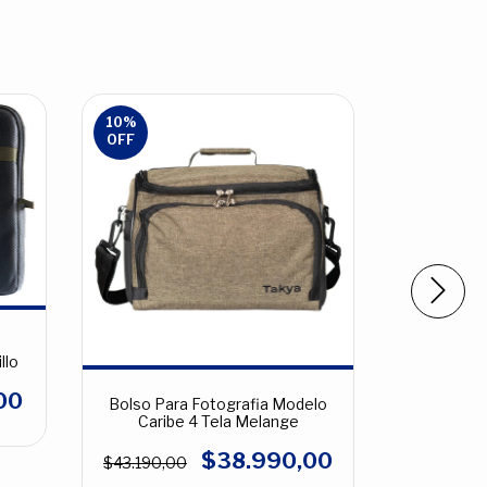
10
%
8
%
OFF
OFF
llo
00
Bolso Para Fotografia Modelo
Bolso Par
Caribe 4 Tela Melange
Car
$38.990,00
$43.190,00
$37.790,0