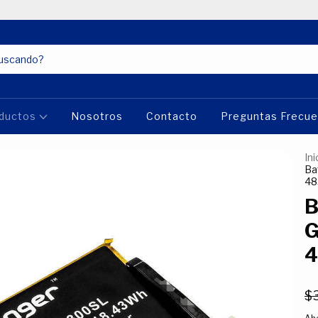
ductos
Nosotros
Contacto
Preguntas Frecu
Ini
Ba
48
B
G
4
$