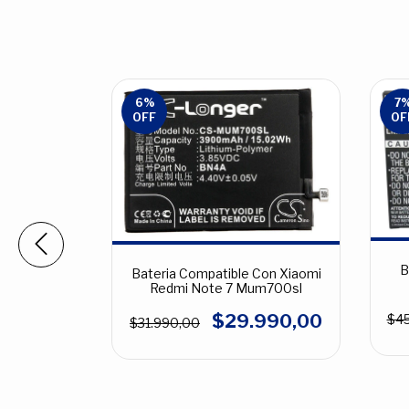
6
%
7
OFF
OF
B
Bateria Compatible Con Xiaomi
 Con Sony
Redmi Note 7 Mum700sl
l 2850mah
$29.990,00
$45
590,00
$31.990,00