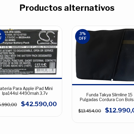
Productos alternativos
%
3
%
F
OFF
ateria Para Apple iPad Mini
Ipa144sl 4490mah 3.7v
Funda Takya Slimline 15
Pulgadas Cordura Con Bolsi
$42.590,00
.990,00
$12.990,
$13.454,00