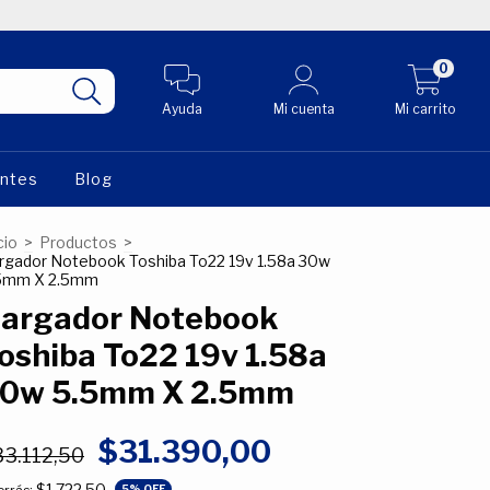
0
Ayuda
Mi cuenta
Mi carrito
entes
Blog
cio
>
Productos
>
rgador Notebook Toshiba To22 19v 1.58a 30w
5mm X 2.5mm
argador Notebook
oshiba To22 19v 1.58a
0w 5.5mm X 2.5mm
$31.390,00
33.112,50
$1.722,50
5
% OFF