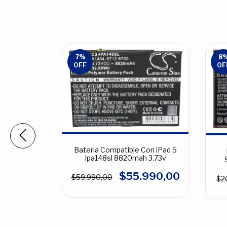
7
%
8
OFF
OF
iPad Mini
Bateria Compatible Con iPad 5
h 3.7v
Ipa148sl 8820mah 3.73v
590,00
$55.990,00
$59.990,00
$2