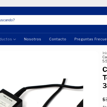
ductos
Nosotros
Contacto
Preguntas Frecu
Ini
Ca
5.
C
T
3
$