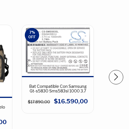
7
%
6
%
OFF
OFF
Bat Compatible Con Samsung
Bateria C
Gt-s5830 Sms583sl 1000 3.7
Redmi 
$16.590,00
$17.890,00
$31.990,0
elo
00