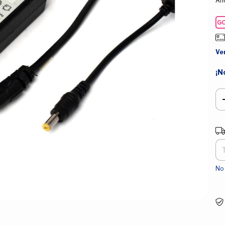
Aho
Ve
¡N
Ent
No 