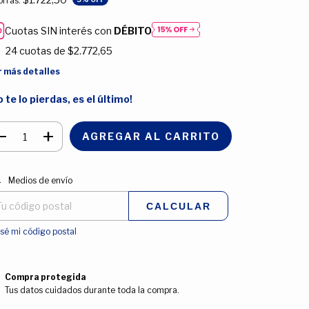
rrás:
Cuotas SIN interés con
DÉBITO
24
cuotas de
$2.772,65
r más detalles
o te lo pierdas, es el último!
regas para el CP:
CAMBIAR CP
Medios de envío
CALCULAR
sé mi código postal
Compra protegida
Tus datos cuidados durante toda la compra.