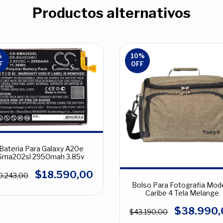
Productos alternativos
%
10
%
F
OFF
Bateria Para Galaxy A20e
Sma202sl 2950mah 3.85v
$18.590,00
0.243,00
Bolso Para Fotografia Mod
Caribe 4 Tela Melange
$38.990,
$43.190,00