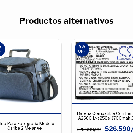
Productos alternativos
%
8
%
F
OFF
Bateria Compatible Con Le
A2580 Lva258sl 1700mah 3
lso Para Fotografia Modelo
$26.590
Caribe 2 Melange
$28.900,00