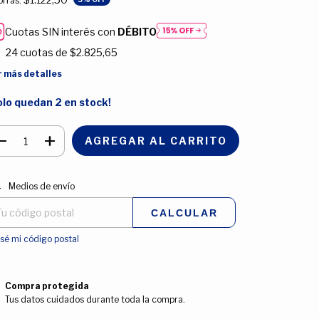
rrás:
Cuotas SIN interés con
DÉBITO
24
cuotas de
$2.825,65
r más detalles
olo quedan
2
en stock!
regas para el CP:
CAMBIAR CP
Medios de envío
CALCULAR
sé mi código postal
Compra protegida
Tus datos cuidados durante toda la compra.