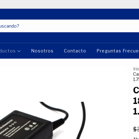
ductos
Nosotros
Contacto
Preguntas Frecu
Ini
Ca
1.
C
1
1
$