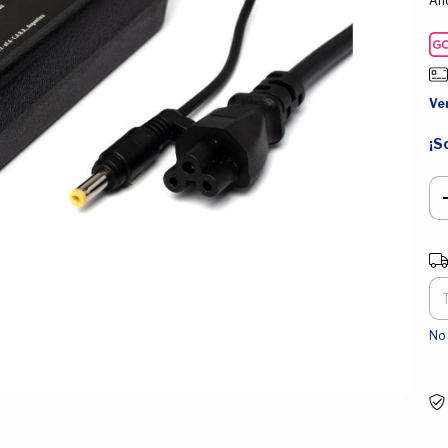
Aho
Ve
¡S
Ent
No 