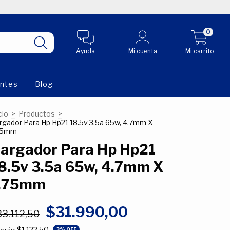
0
Ayuda
Mi cuenta
Mi carrito
entes
Blog
cio
>
Productos
>
rgador Para Hp Hp21 18.5v 3.5a 65w, 4.7mm X
75mm
argador Para Hp Hp21
8.5v 3.5a 65w, 4.7mm X
.75mm
$31.990,00
33.112,50
$1.122,50
3
% OFF