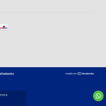
ntimiento
ompra.