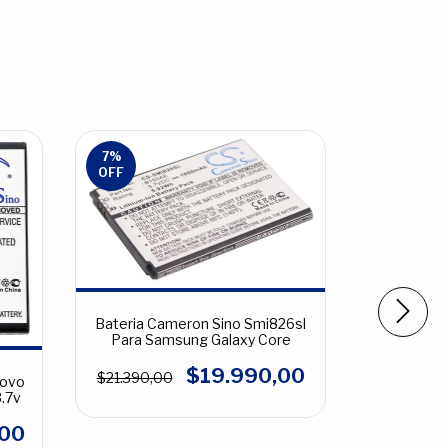
7
%
10
%
OFF
OFF
Bateria Cameron Sino Smi826sl
Para Samsung Galaxy Core
$19.990,00
$21.390,00
novo
.7v
Bolso Par
,00
Carib