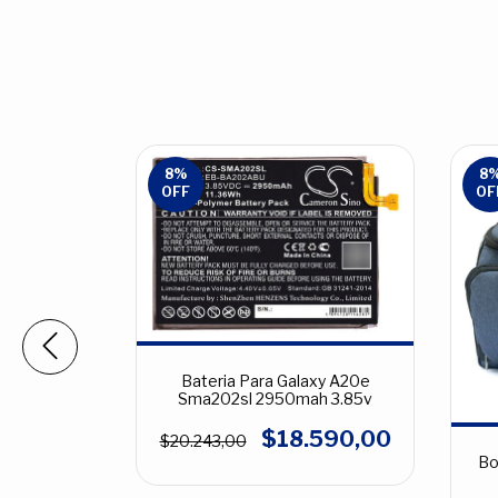
8
%
8
OFF
OF
iPad Mini
Bateria Para Galaxy A20e
h 3.7v
Sma202sl 2950mah 3.85v
590,00
$18.590,00
$20.243,00
Bo