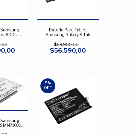
a Samsung
Bateria Para Tablet
Sma900sl
Samsung Galaxy S Tab
0abe
10.5 SMT805SL
0,00
$59.900,00
90,00
$56.590,00
5
%
OFF
a Samsung
2 SMN710XL