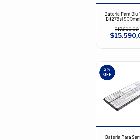
Bateria Para Blu 
Blt278sl 900mah
$17.890,00
$15.590,
3
%
OFF
Bateria Para Sa