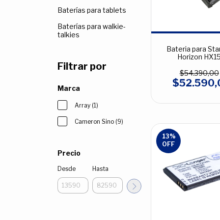
Baterías para tablets
Baterías para walkie-
talkies
Bateria para St
Horizon HX1
Filtrar por
$54.390,00
$52.590,
Marca
Array (1)
Cameron Sino (9)
13
%
OFF
Precio
Desde
Hasta