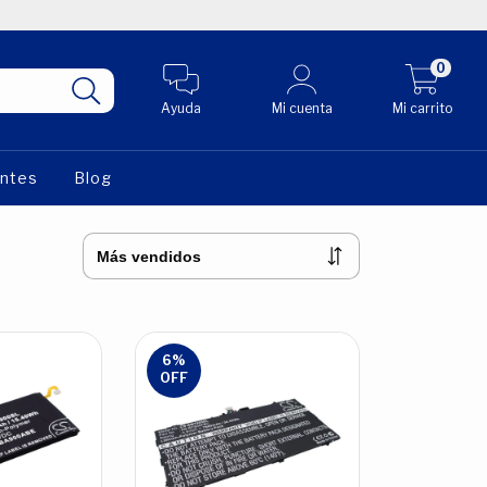
0
Ayuda
Mi cuenta
Mi carrito
entes
Blog
6
%
OFF