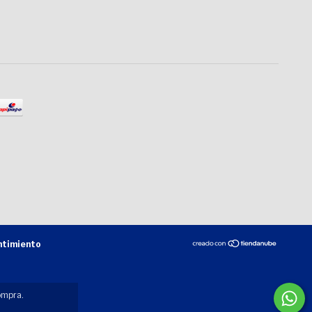
ntimiento
ompra.