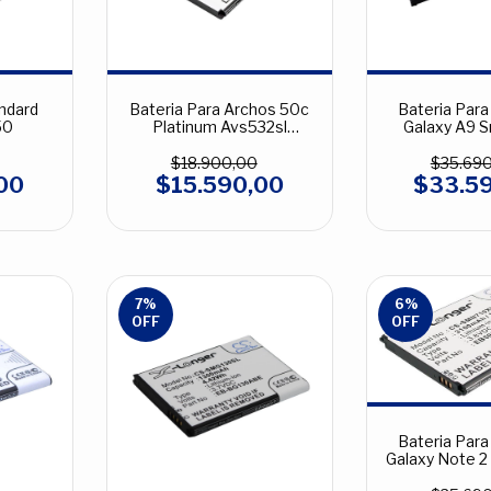
andard
Bateria Para Archos 50c
Bateria Par
50
Platinum Avs532sl
Galaxy A9 
2200mah 3.7v
Ebba90
$18.900,00
$35.69
00
$15.590,00
$33.5
7
%
6
%
OFF
OFF
Bateria Par
Galaxy Note 