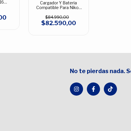
16
Cargador Y Bateria
L
Compatible Para Nikon
Enel14
00
$84.990,00
$82.590,00
No te pierdas nada. 