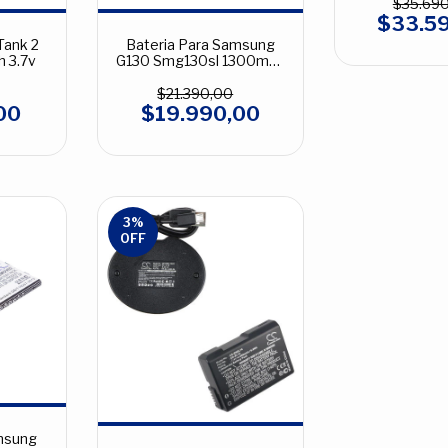
$35.69
$33.5
Tank 2
Bateria Para Samsung
 3.7v
G130 Smg130sl 1300mah
3.7v
$21.390,00
00
$19.990,00
3
%
OFF
msung