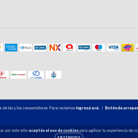
 de las y los consumidores. Para reclamos
ingresá acá.
/
Botón de arrepe
ar por este sitio
aceptás el uso de cookies
para agilizar tu experiencia de c
ENTENDIDO