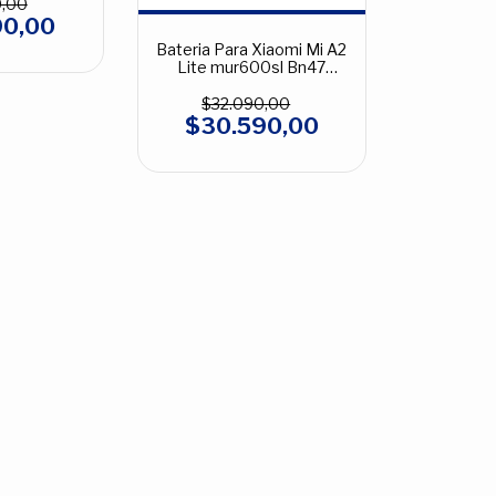
0,00
90,00
Bateria Para Xiaomi Mi A2
Lite mur600sl Bn47
3900mah
$32.090,00
$30.590,00